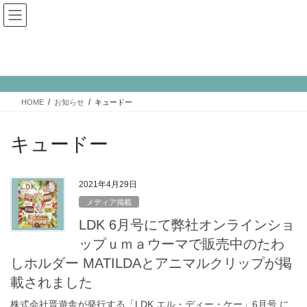
コ
ナ
ン
ビ
テ
ゲ
ン
ー
お知らせ
ツ
シ
へ
ョ
ス
ン
HOME
お知らせ
キュードー
キ
に
ッ
移
プ
動
キュードー
2021年4月29日
メディア掲載
LDK 6月号にて弊社オンラインショ
ップｕｍａウーマで販売中のたわ
しホルダー MATILDAとアニマルクリップが掲
載されました
株式会社晋遊舎が発行する「LDK エル・ディー・ケー」6月号 に