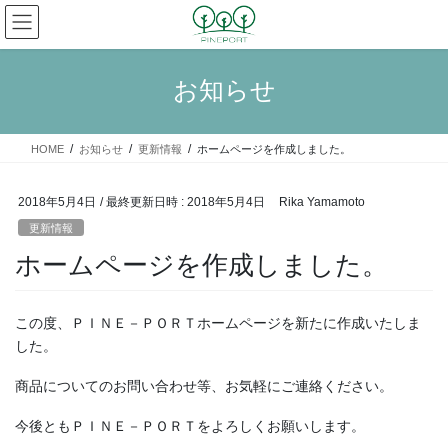
コ
ナ
ン
ビ
テ
ゲ
ン
ー
お知らせ
ツ
シ
へ
ョ
ス
ン
HOME
お知らせ
更新情報
ホームページを作成しました。
キ
に
ッ
移
プ
動
2018年5月4日
/ 最終更新日時 :
2018年5月4日
Rika Yamamoto
更新情報
ホームページを作成しました。
この度、ＰＩＮＥ－ＰＯＲＴホームページを新たに作成いたしま
した。
商品についてのお問い合わせ等、お気軽にご連絡ください。
今後ともＰＩＮＥ－ＰＯＲＴをよろしくお願いします。