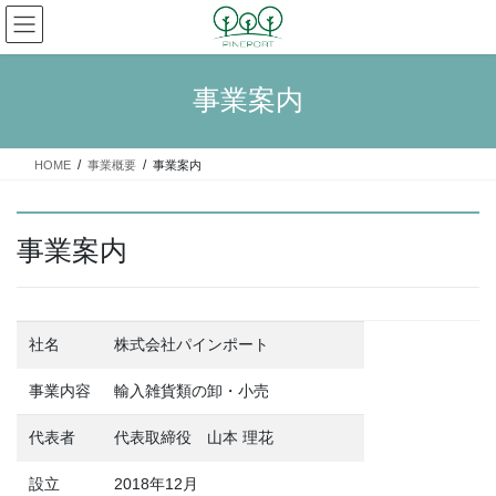
コ
ナ
ン
ビ
テ
ゲ
ン
ー
事業案内
ツ
シ
へ
ョ
ス
ン
HOME
事業概要
事業案内
キ
に
ッ
移
プ
動
事業案内
社名
株式会社パインポート
事業内容
輸入雑貨類の卸・小売
代表者
代表取締役 山本 理花
設立
2018年12月