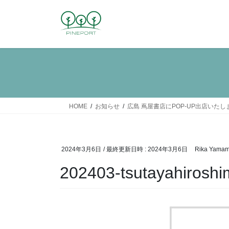
コ
ナ
ン
ビ
テ
ゲ
ン
ー
ツ
シ
へ
ョ
ス
ン
キ
に
ッ
移
HOME
お知らせ
広島 蔦屋書店にPOP-UP出店いたします
プ
動
2024年3月6日
/ 最終更新日時 :
2024年3月6日
Rika Yamam
202403-tsutayahirosh