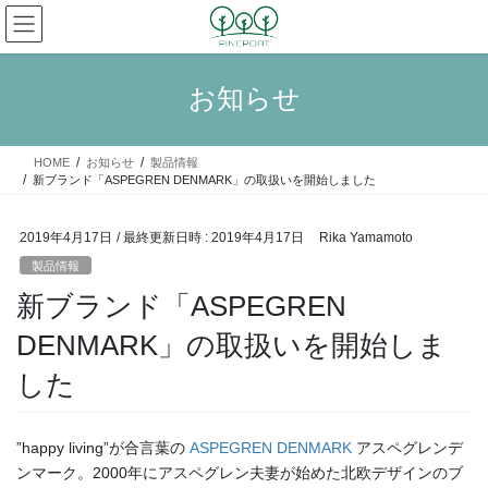
コ
ナ
ン
ビ
テ
ゲ
ン
ー
お知らせ
ツ
シ
へ
ョ
ス
ン
HOME
お知らせ
製品情報
キ
に
新ブランド「ASPEGREN DENMARK」の取扱いを開始しました
ッ
移
プ
動
2019年4月17日
/ 最終更新日時 :
2019年4月17日
Rika Yamamoto
製品情報
新ブランド「ASPEGREN
DENMARK」の取扱いを開始しま
した
”happy living”が合言葉の
ASPEGREN DENMARK
アスペグレンデ
ンマーク。2000年にアスペグレン夫妻が始めた北欧デザインのブ