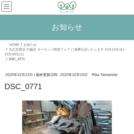
コ
ナ
ン
ビ
テ
ゲ
ン
ー
お知らせ
ツ
シ
へ
ョ
ス
ン
HOME
お知らせ
キ
に
丸広百貨店 川越店 ヨーロッパ雑貨フェア に催事出店いたします 10月14日(水)～
ッ
移
10月20日(火)
プ
動
DSC_0771
2020年10月23日
/ 最終更新日時 :
2020年10月23日
Rika Yamamoto
DSC_0771