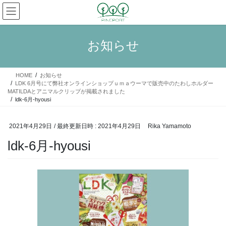
コ
ナ
ン
ビ
テ
ゲ
ン
ー
お知らせ
ツ
シ
へ
ョ
ス
ン
HOME
お知らせ
キ
に
LDK 6月号にて弊社オンラインショップｕｍａウーマで販売中のたわしホルダー
ッ
移
MATILDAとアニマルクリップが掲載されました
プ
動
ldk-6月-hyousi
2021年4月29日
/ 最終更新日時 :
2021年4月29日
Rika Yamamoto
ldk-6月-hyousi