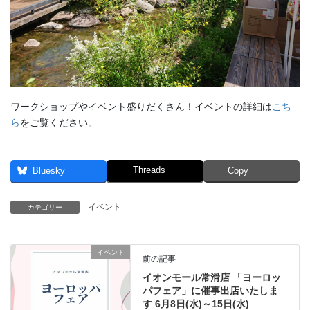
ワークショップやイベント盛りだくさん！イベントの詳細は
こち
ら
をご覧ください。
Threads
Bluesky
Copy
イベント
カテゴリー
イベント
前の記事
イオンモール常滑店 「ヨーロッ
パフェア」に催事出店いたしま
す 6月8日(水)～15日(水)