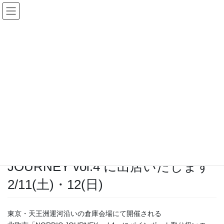
コ
ナ
ン
ビ
テ
ゲ
ン
ー
お知らせ
ツ
シ
へ
ョ
ス
ン
HOME
お知らせ
イベント
キ
に
運河のほとりの北欧市 NORDIC JOURNEY vol.4 に出店いたします 2/11(土)・
ッ
移
12(日)
プ
動
2023年1月17日
/ 最終更新日時 :
2023年1月17日
Rika Yamamoto
イベント
運河のほとりの北欧市 NORDIC
JOURNEY vol.4 に出店いたします
2/11(土)・12(日)
東京・天王洲運河沿いの倉庫会場にて開催される