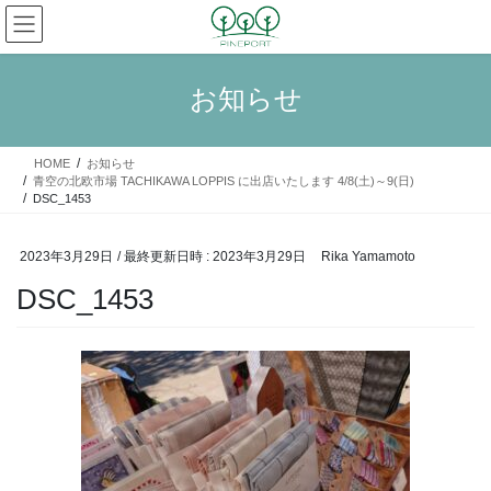
コ
ナ
ン
ビ
テ
ゲ
ン
ー
お知らせ
ツ
シ
へ
ョ
ス
ン
HOME
お知らせ
キ
に
青空の北欧市場 TACHIKAWA LOPPIS に出店いたします 4/8(土)～9(日)
ッ
移
DSC_1453
プ
動
2023年3月29日
/ 最終更新日時 :
2023年3月29日
Rika Yamamoto
DSC_1453