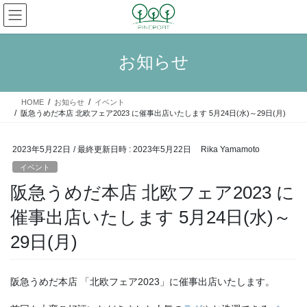
コ
ナ
ン
ビ
テ
ゲ
ン
ー
お知らせ
ツ
シ
へ
ョ
ス
ン
HOME
お知らせ
イベント
キ
に
阪急うめだ本店 北欧フェア2023 に催事出店いたします 5月24日(水)～29日(月)
ッ
移
プ
動
2023年5月22日
/ 最終更新日時 :
2023年5月22日
Rika Yamamoto
イベント
阪急うめだ本店 北欧フェア2023 に
催事出店いたします 5月24日(水)～
29日(月)
阪急うめだ本店 「北欧フェア2023」に催事出店いたします。