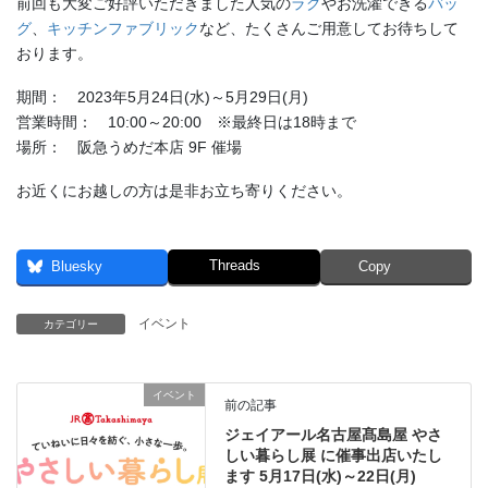
前回も大変ご好評いただきました人気の
ラグ
やお洗濯できる
バッ
グ
、
キッチンファブリック
など、たくさんご用意してお待ちして
おります。
期間： 2023年5月24日(水)～5月29日(月)
営業時間： 10:00～20:00 ※最終日は18時まで
場所： 阪急うめだ本店 9F 催場
お近くにお越しの方は是非お立ち寄りください。
Threads
Bluesky
Copy
イベント
カテゴリー
イベント
前の記事
ジェイアール名古屋髙島屋 やさ
しい暮らし展 に催事出店いたし
ます 5月17日(水)～22日(月)