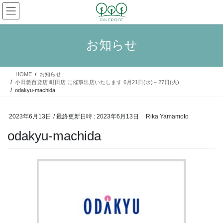
コ
ナ
ン
ビ
テ
ゲ
ン
ー
お知らせ
ツ
シ
へ
ョ
ス
ン
HOME
お知らせ
キ
に
小田急百貨店 町田店 に催事出店いたします 6月21日(水)～27日(火)
ッ
移
odakyu-machida
プ
動
2023年6月13日
/ 最終更新日時 :
2023年6月13日
Rika Yamamoto
odakyu-machida