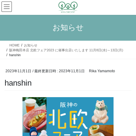
コ
ナ
ン
ビ
テ
ゲ
ン
ー
お知らせ
ツ
シ
へ
ョ
ス
ン
HOME
お知らせ
キ
に
阪神梅田本店 北欧フェア2023 に催事出店いたします 11月8日(水)～13日(月)
ッ
移
hanshin
プ
動
2023年11月1日
/ 最終更新日時 :
2023年11月1日
Rika Yamamoto
hanshin