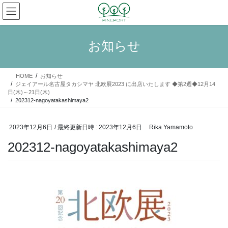
コ
ナ
ン
ビ
テ
ゲ
ン
ー
お知らせ
ツ
シ
へ
ョ
ス
ン
HOME
お知らせ
キ
に
ジェイアール名古屋タカシマヤ 北欧展2023 に出店いたします ◆第2週◆12月14
ッ
移
日(木)～21日(木)
プ
動
202312-nagoyatakashimaya2
2023年12月6日
/ 最終更新日時 :
2023年12月6日
Rika Yamamoto
202312-nagoyatakashimaya2