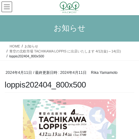
コ
ナ
ン
ビ
テ
ゲ
ン
ー
お知らせ
ツ
シ
へ
ョ
ス
ン
HOME
お知らせ
キ
に
青空の北欧市場 TACHIKAWA LOPPIS に出店いたします 4/12(金)～14(日)
ッ
移
loppis202404_800x500
プ
動
2024年4月11日
/ 最終更新日時 :
2024年4月11日
Rika Yamamoto
loppis202404_800x500