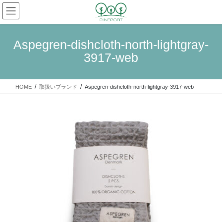
コ
ナ
ン
ビ
テ
ゲ
ン
ー
Aspegren-dishcloth-north-lightgray-
ツ
シ
3917-web
へ
ョ
ス
ン
キ
に
HOME
取扱いブランド
Aspegren-dishcloth-north-lightgray-3917-web
ッ
移
プ
動