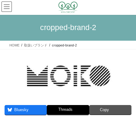
コ
ナ
ン
ビ
テ
ゲ
ン
ー
cropped-brand-2
ツ
シ
へ
ョ
ス
ン
HOME
取扱いブランド
cropped-brand-2
キ
に
ッ
移
プ
動
Threads
Bluesky
Copy