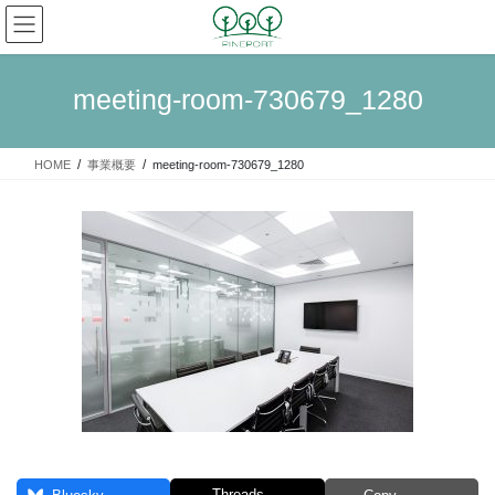
コ
ナ
ン
ビ
テ
ゲ
ン
ー
meeting-room-730679_1280
ツ
シ
へ
ョ
ス
ン
HOME
事業概要
meeting-room-730679_1280
キ
に
ッ
移
プ
動
Threads