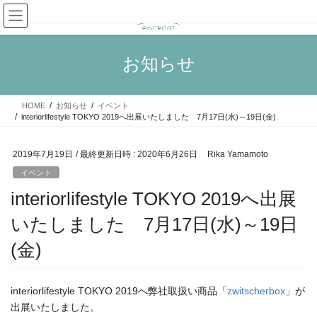
コ
ナ
ン
ビ
テ
ゲ
ン
ー
お知らせ
ツ
シ
へ
ョ
ス
ン
HOME
お知らせ
イベント
キ
に
interiorlifestyle TOKYO 2019へ出展いたしました 7月17日(水)～19日(金)
ッ
移
プ
動
2019年7月19日
/ 最終更新日時 :
2020年6月26日
Rika Yamamoto
イベント
interiorlifestyle TOKYO 2019へ出展
いたしました 7月17日(水)～19日
(金)
interiorlifestyle TOKYO 2019へ弊社取扱い商品「
zwitscherbox
」が
出展いたしました。