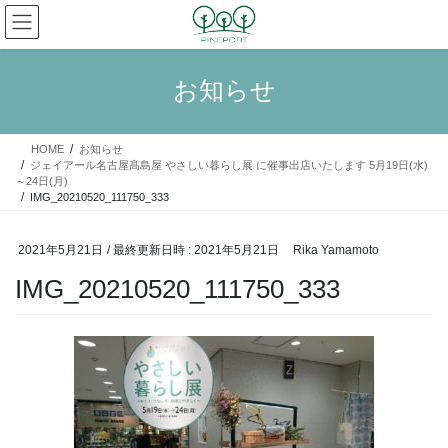
コ
ナ
ン
ビ
テ
ゲ
ン
ー
お知らせ
ツ
シ
へ
ョ
ス
ン
HOME
お知らせ
キ
に
ジェイアール名古屋髙島屋 やさしい暮らし展 に催事出店いたします 5月19日(水)
ッ
移
～24日(月)
プ
動
IMG_20210520_111750_333
2021年5月21日
/ 最終更新日時 :
2021年5月21日
Rika Yamamoto
IMG_20210520_111750_333