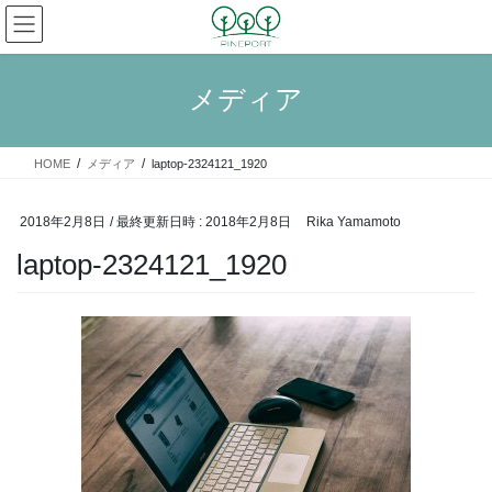
コ
ナ
ン
ビ
テ
ゲ
ン
ー
メディア
ツ
シ
へ
ョ
ス
ン
HOME
メディア
laptop-2324121_1920
キ
に
ッ
移
プ
動
2018年2月8日
/ 最終更新日時 :
2018年2月8日
Rika Yamamoto
laptop-2324121_1920