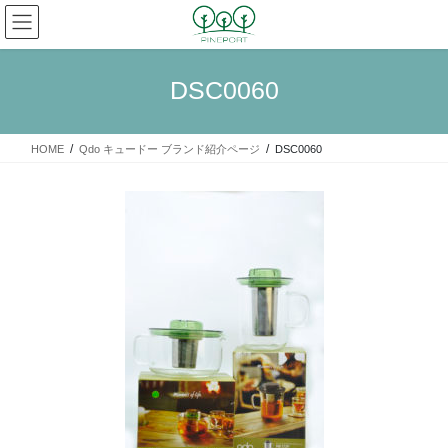
コ
ナ
ン
ビ
テ
ゲ
ン
ー
DSC0060
ツ
シ
へ
ョ
ス
ン
HOME
Qdo キュードー ブランド紹介ページ
DSC0060
キ
に
ッ
移
プ
動