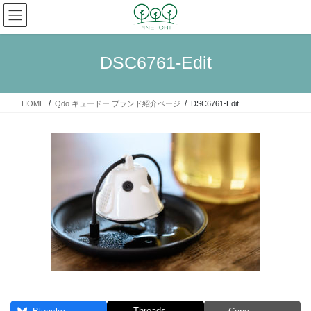
コ
ナ
ン
ビ
テ
ゲ
ン
ー
DSC6761-Edit
ツ
シ
へ
ョ
ス
ン
HOME
Qdo キュードー ブランド紹介ページ
DSC6761-Edit
キ
に
ッ
移
プ
動
Threads