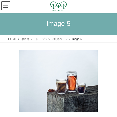
コ
ナ
ン
ビ
テ
ゲ
ン
ー
image-5
ツ
シ
へ
ョ
ス
ン
HOME
Qdo キュードー ブランド紹介ページ
image-5
キ
に
ッ
移
プ
動